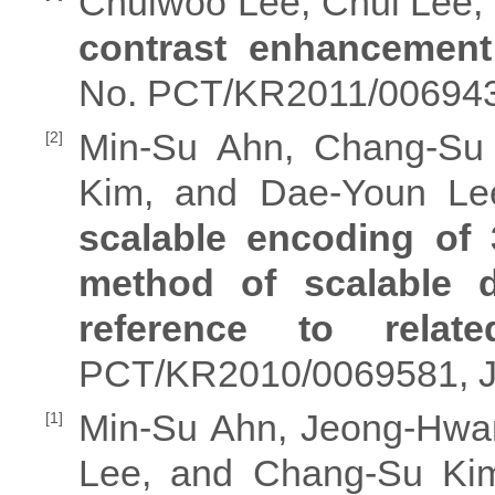
Chulwoo Lee, Chul Lee,
contrast enhancement
No. PCT/KR2011/006943,
Min-Su Ahn, Chang-Su
[2]
Kim, and Dae-Youn Le
scalable encoding of
method of scalable 
reference to relate
PCT/KR2010/0069581, Ju
Min-Su Ahn, Jeong-Hwa
[1]
Lee, and Chang-Su Kim