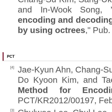
and In-Wook Song, 
encoding and decoding
by using octrees
," Pub
PCT
Jae-Kyun Ahn, Chang-Su
[4]
Do Kyoon Kim, and Ta
Method for Encod
PCT/KR2012/00197, Feb
[3]