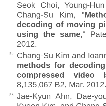
Seok Choi, Young-Hu
Chang-Su Kim, "
Meth
decoding of moving pi
using the same
," Pat
2012.
Chang-Su Kim and Ioanni
[18]
methods for decoding
compressed video b
8,135,067 B2, Mar. 2012
Jae-Kyun Ahn, Dae-yo
[17]
Kyoon Kim, and Chang-S