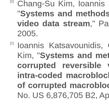
Chang-Su Kim, Ioannis 
[2]
"
Systems and methods 
video data stream
," P
2005.
Ioannis Katsavounidis
[1]
Kim, "
Systems and meth
corrupted reversible
intra-coded macrobloc
of corrupted macroblo
No. US 6,876,705 B2, Ap