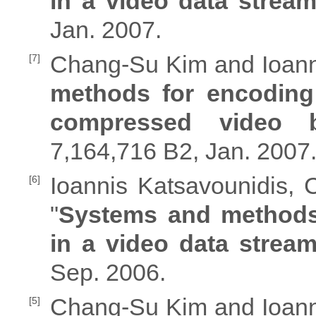
in a video data strea
Jan. 2007.
Chang-Su Kim and Ioanni
[7]
methods for encoding
compressed video b
7,164,716 B2, Jan. 2007
Ioannis Katsavounidis,
[6]
"
Systems and methods
in a video data strea
Sep. 2006.
Chang-Su Kim and Ioanni
[5]