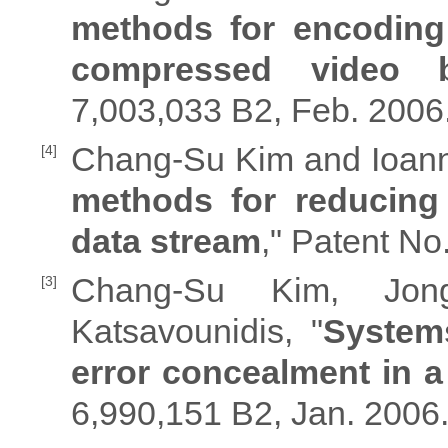
methods for encoding
compressed video b
7,003,033 B2, Feb. 2006
Chang-Su Kim and Ioanni
[4]
methods for reducing 
data stream
," Patent No
Chang-Su Kim, Jo
[3]
Katsavounidis, "
System
error concealment in 
6,990,151 B2, Jan. 2006