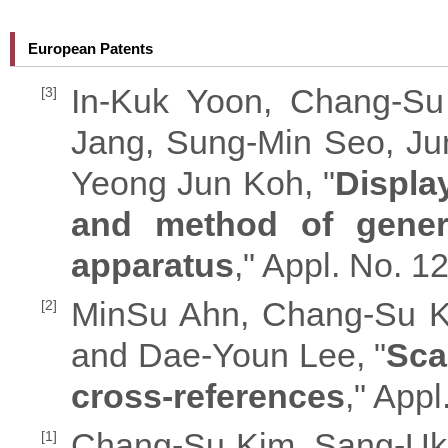
European Patents
In-Kuk Yoon, Chang-S
[3]
Jang, Sung-Min Seo, Ju
Yeong Jun Koh, "
Displa
and method of genera
apparatus
," Appl. No. 
MinSu Ahn, Chang-Su K
[2]
and Dae-Youn Lee, "
Sca
cross-references
," App
Chang-Su Kim, Sang-Uk 
[1]