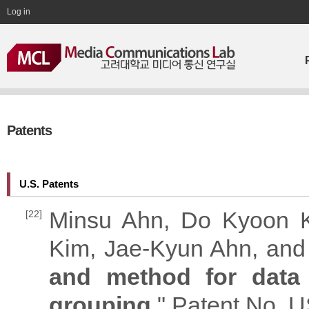
Log in
Patents
U.S. Patents
Minsu Ahn, Do Kyoon 
[22]
Kim, Jae-Kyun Ahn, and
and method for data
grouping
," Patent No. 