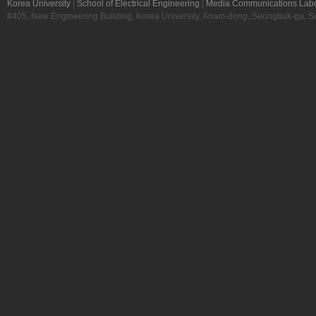
Korea University
|
School of Electrical Engineering
|
Media Communications Labo
#405, New Engineering Building, Korea University, Anam-dong, Seongbuk-gu, S