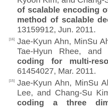
of scalable encoding 
method of scalable d
13159912, Jun. 2011.
Jae-Kyun Ahn, MinSu A
[16]
Tae-Hyun Rhee, and 
coding for multi-re
61454027, Mar. 2011.
Jae-Kyun Ahn, MinSu A
[15]
Lee, and Chang-Su Kim
coding a three di