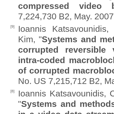
compressed video b
7,224,730 B2, May. 2007
Ioannis Katsavounidi
[9]
Kim, "
Systems and meth
corrupted reversible
intra-coded macrobloc
of corrupted macroblo
No. US 7,215,712 B2, Ma
Ioannis Katsavounidis,
[8]
"
Systems and methods