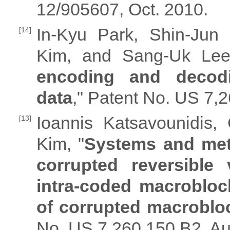
12/905607, Oct. 2010.
In-Kyu Park, Shin-Jun
[14]
Kim, and Sang-Uk Lee
encoding and decodi
data
," Patent No. US 7,
Ioannis Katsavounidis
[13]
Kim, "
Systems and meth
corrupted reversible
intra-coded macrobloc
of corrupted macroblo
No. US 7,260,150 B2, Au