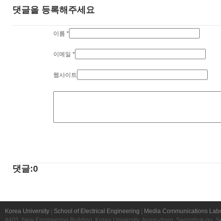
댓글을 등록해주세요
이름
*
이메일
*
웹사이트
댓글:0
Korea University
|
School of Electrical Engineering
|
Media Communications Labo
#405, New Engineering Building, Korea University, Anam-dong, Seongbuk-gu, S