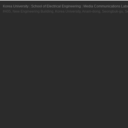
Korea University
|
School of Electrical Engineering
|
Media Communications Labo
#405, New Engineering Building, Korea University, Anam-dong, Seongbuk-gu, S