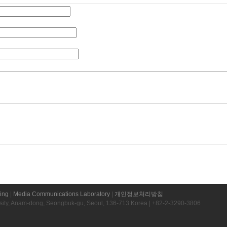
ring
|
Media Communications Laboratory
|
개인정보처리방침
rsity, Anam-dong, Seongbuk-gu, Seoul, 136-713 Korea | +82-2-3290-3806