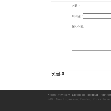
이름
*
이메일
*
웹사이트
댓글:0
Korea University
|
School of Electrical Enginee
#405, New Engineering Building, Korea Unive