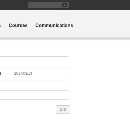
s
Courses
Communications
짜
2017/03/13