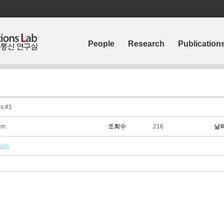
People
Research
Publication
es #1
Kim
조회수
216
날
tion