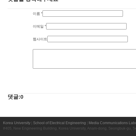
이름
*
이메일
*
웹사이트
댓글:0
Korea University
|
School of Electrical Engineering
|
Media Communications Labo
#405, New Engineering Building, Korea University, Anam-dong, Seongbuk-gu, S