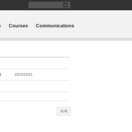
s
Courses
Communications
짜
2023/10/21