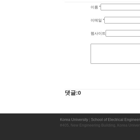
이름
*
이메일
*
웹사이트
댓글:0
Korea University
|
School of Electrical Enginee
#405, New Engineering Building, Korea Unive