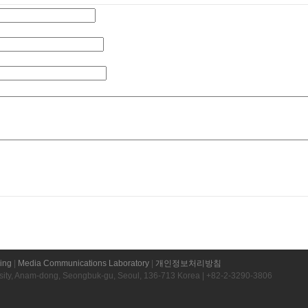
ring
|
Media Communications Laboratory
|
개인정보처리방침
rsity, Anam-dong, Seongbuk-gu, Seoul, 136-713 Korea | +82-2-3290-3806