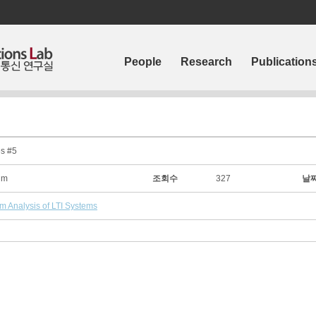
People
Research
Publication
es #5
Kim
조회수
327
날
m Analysis of LTI Systems