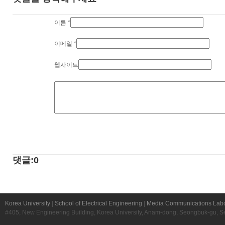
이름
*
이메일
*
웹사이트
댓글:0
Korea University
|
School of Electrical Engineering
|
Media Communications Labo
#405, New Engineering Building, Korea University, Anam-dong, Seongbuk-gu, S