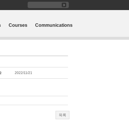
s
Courses
Communications
짜
2022/11/21