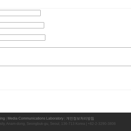
ring
|
Media Communications Laboratory
|
개인정보처리방침
rsity, Anam-dong, Seongbuk-gu, Seoul, 136-713 Korea | +82-2-3290-3806