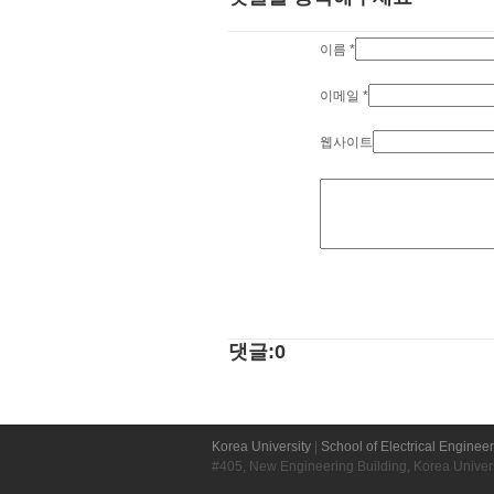
이름
*
이메일
*
웹사이트
댓글:0
Korea University
|
School of Electrical Enginee
#405, New Engineering Building, Korea Unive