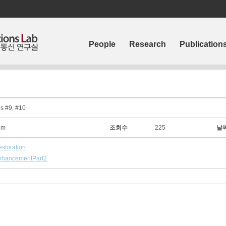
People
Research
Publication
s #9, #10
Kim
조회수
225
날
storation
hancementPart2